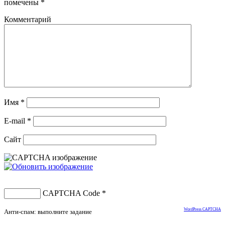
помечены
*
Комментарий
Имя
*
E-mail
*
Сайт
CAPTCHA Code
*
WordPress CAPTCHA
Анти-спам: выполните задание