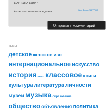
CAPTCHA Code
*
WordPress CAPTCHA
Анти-спам: выполните задание
ТЕМЫ
детское
женское
изо
интернациональное
искусство
классовое
история
книги
кино
личности
культура
литература
музыка
музеи
образование
общество
политика
объявления