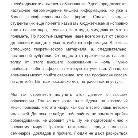
«необходимости» высшего образования. Здесь продолжается
настырное нагромождение лишней информацией, но уже в
более «профессиональной» форме. Самые заядлые
студенты (их еще принято называть бюджетниками) исправно
ходят на все пары, слушают и, о чудо, умудряются что-то
понимать. Но простые смертные чаще всего живут от сессии
до сессии и сходят с ума от избытка информации. Все из-за
сплошного теоретического материала, а, следовательно,
постоянной зубрёжки. От недостатка практических навыков
толку от этого высшего образования – ноль. Нужно
пробовать себя в сфере, на которую ты учишься. Иначе, со
временем может прийти озарение, что эта профессия совсем
не для тебя. Вот вам несколько лет, потраченных впустую.
Мы так стремимся получить этот диплом о высшем
образовании. Только вот когда ты выйдешь во «взрослый
мир», поймешь, что эта «корочка» была всего лишь детской
иллюзией. Диплом не найдет тебе работу, не поможет пройти
собеседование, не добавит ума. Ну не подготовили нас к
внешнему миру. Практика потерялась среди сплошных
семинаров, докладов и прочего. Людям не дают раскрыться