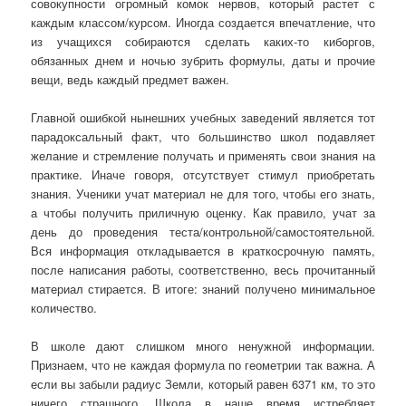
совокупности огромный комок нервов, который растет с
каждым классом/курсом. Иногда создается впечатление, что
из учащихся собираются сделать каких-то киборгов,
обязанных днем и ночью зубрить формулы, даты и прочие
вещи, ведь каждый предмет важен.
Главной ошибкой нынешних учебных заведений является тот
парадоксальный факт, что большинство школ подавляет
желание и стремление получать и применять свои знания на
практике. Иначе говоря, отсутствует стимул приобретать
знания. Ученики учат материал не для того, чтобы его знать,
а чтобы получить приличную оценку. Как правило, учат за
день до проведения теста/контрольной/самостоятельной.
Вся информация откладывается в краткосрочную память,
после написания работы, соответственно, весь прочитанный
материал стирается. В итоге: знаний получено минимальное
количество.
В школе дают слишком много ненужной информации.
Признаем, что не каждая формула по геометрии так важна. А
если вы забыли радиус Земли, который равен 6371 км, то это
ничего страшного. Школа в наше время истребляет