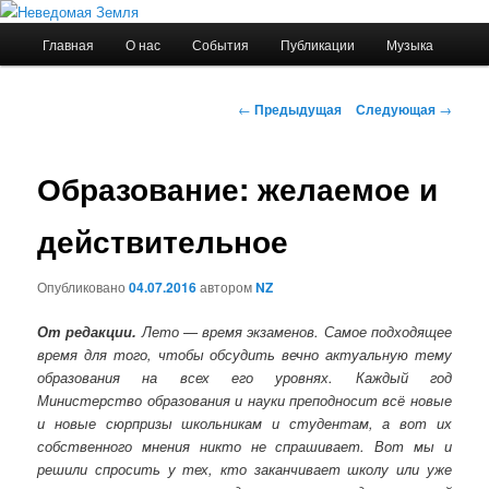
Главное
Главная
О нас
События
Публикации
Музыка
Перейти
меню
Неведомая Земля
к
Навигация
←
Предыдущая
Следующая
→
по
основному
записям
Образование: желаемое и
содержимому
действительное
Опубликовано
04.07.2016
автором
NZ
От редакции.
Лето — время экзаменов. Самое подходящее
время для того, чтобы обсудить вечно актуальную тему
образования на всех его уровнях. Каждый год
Министерство образования и науки преподносит всё новые
и новые сюрпризы школьникам и студентам, а вот их
собственного мнения никто не спрашивает. Вот мы и
решили спросить у тех, кто заканчивает школу или уже