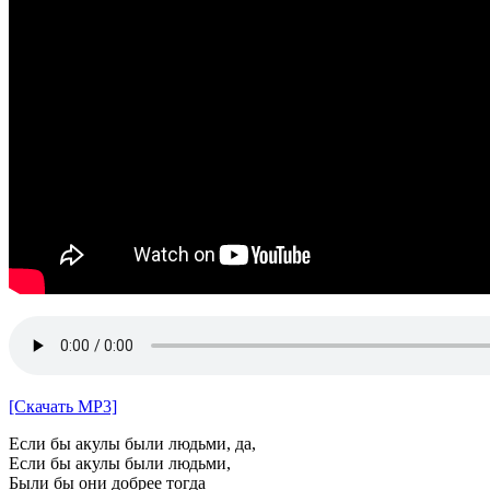
[Скачать MP3]
Если бы акулы были людьми, да,
Если бы акулы были людьми,
Были бы они добрее тогда