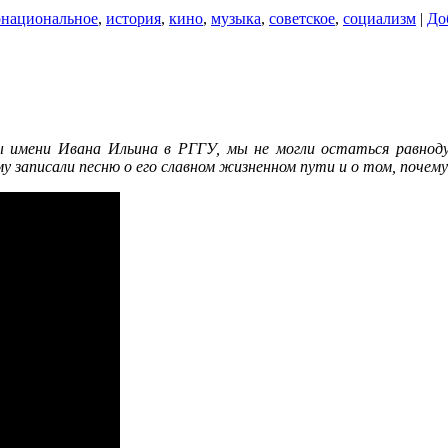
рнациональное
,
история
,
кино
,
музыка
,
советское
,
социализм
|
До
 имени Ивана Ильина в РГГУ, мы не могли остаться равноду
 записали песню о его славном жизненном пути и о том, почему 