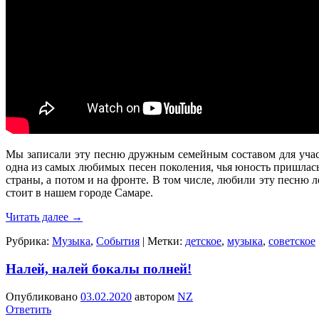
Мы записали эту песню дружным семейным составом для учас
одна из самых любимых песен поколения, чья юность пришлась
страны, а потом и на фронте. В том числе, любили эту песн
стоит в нашем городе Самаре.
Читать далее
→
Рубрика:
Музыка
,
События
|
Метки:
детское
,
музыка
,
советское
Налей, налей бокалы полней!
Опубликовано
03.02.2020
автором
NZ
Ответить