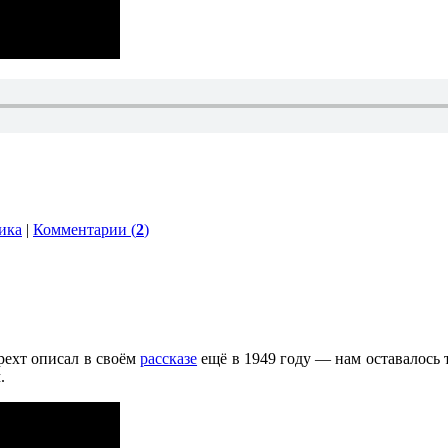
ика
|
Комментарии (
2
)
Брехт описал в своём
рассказе
ещё в 1949 году — нам оставалось т
.