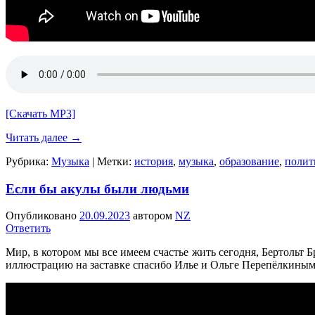
[Скачать MP3]
Читать далее
→
Рубрика:
Музыка
|
Метки:
история
,
музыка
,
образование
,
полит
Если бы акулы были людьми
Опубликовано
20.09.2023
автором
NZ
Ответить
Мир, в котором мы все имеем счастье жить сегодня, Бертольт 
иллюстрацию на заставке спасибо Илье и Ольге Перепёлкиным