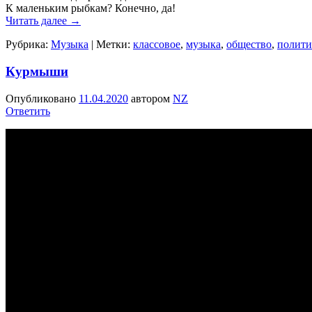
К маленьким рыбкам? Конечно, да!
Читать далее
→
Рубрика:
Музыка
|
Метки:
классовое
,
музыка
,
общество
,
полити
Курмыши
Опубликовано
11.04.2020
автором
NZ
Ответить