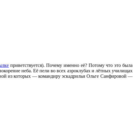
ылке
приветствуется). Почему именно её? Потому что это была
окорение неба. Её пели во всех аэроклубах и лётных училищах
одной из которых — командиру эскадрильи Ольге Санфировой —