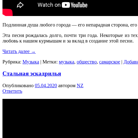
Подлинная душа любого города — его непарадная сторона, его и
Эта песня рождалась долго, почти три года. Некоторые из те
любовь к нашим курмышам и за вклад в создание этой песни.
Читать далее
→
Рубрика:
Музыка
|
Метки:
музыка
,
общество
,
самарское
|
Добав
Стальная эскадрилья
Опубликовано
05.04.2020
автором
NZ
Ответить