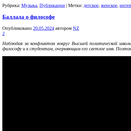
Рубрика:
Музыка
,
Публикации
|
Метки:
детское
,
женское
,
инте
Баллада о философе
Опубликовано
20.05.2024
автором
NZ
2
Наблюдая за конфликтом вокруг Высшей политической школы
философу и к студентам, очерняющим его светлое имя. Поэтому