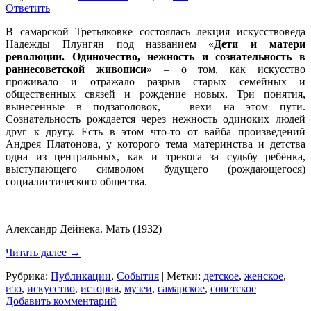
Ответить
В самарской Третьяковке состоялась лекция искусствоведа
Надежды Плунгян под названием «
Дети и матери
революции. Одиночество, нежность и сознательность в
раннесоветской живописи
» – о том, как искусство
проживало и отражало разрыв старых семейных и
общественных связей и рождение новых. Три понятия,
вынесенные в подзаголовок, – вехи на этом пути.
Сознательность рождается через нежность одиноких людей
друг к другу. Есть в этом что-то от вайба произведений
Андрея Платонова, у которого тема материнства и детства
одна из центральных, как и тревога за судьбу ребёнка,
выступающего символом будущего (рождающегося)
социалистического общества.
Александр Дейнека. Мать (1932)
Читать далее
→
Рубрика:
Публикации
,
События
|
Метки:
детское
,
женское
,
изо
,
искусство
,
история
,
музеи
,
самарское
,
советское
|
Добавить комментарий