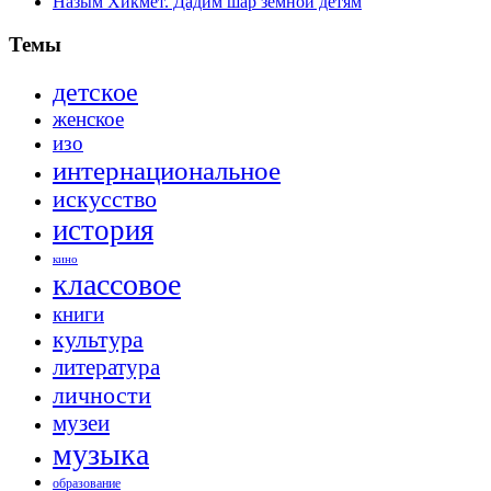
Назым Хикмет. Дадим шар земной детям
Темы
детское
женское
изо
интернациональное
искусство
история
кино
классовое
книги
культура
литература
личности
музеи
музыка
образование