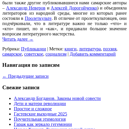
были также другие публиковавшиеся нами самарские авторы
–
Александр Неверов
и
Алексей Дорогойченко
) и объединяла
литераторов из народной среды, многие из которых ранее
состояли в
Пролеткульте
. В отличие от пролеткультовцев, они
подчёркивали, что в литературе важно не только «что» и
«кто» пишет, но и «как», и придавали большое значение
вопросам литературного мастерства.
Читать далее
→
Рубрика:
Публикации
|
Метки:
книги
,
литература
,
поэзия
,
самарское
,
советское
,
социализм
|
Добавить комментарий
Навигация по записям
←
Предыдущие записи
Свежие записи
Александр Богданов. Законы новой совести
Дети и матери революции
Простое и сложное
Гастевские выходные 2025
Поучительная этимология
Гараж как зеркало гегемонии