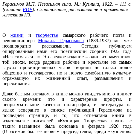
Герасимов М.П. Негасимая сила. М.: Кузница, 1922. – 111 с.
[скачать
PDF
]. Сканирование, распознавание и примечания –
коллектив НЗ.
О
жизни
и
творчестве
самарского рабочего поэта и
революционера
Михаила Герасимова
(1889-1937) мы уже
неоднократно рассказывали. Сегодня публикуем
оцифрованный нами его поэтический сборник 1922 года
«Негасимая сила». Это редкое издание – один из памятников
той эпохи, когда рядовые рабочие и крестьяне из самых
глухих провинциальных углов творили не только новое
общество и государство, но и новую самобытную культуру,
отражавшую их жизненный опыт, размышления и
переживания.
Даже беглым взглядом в книге можно увидеть много примет
своего времени: это и характерные шрифты, и
непритязательное качество полиграфии, и литература на
языке эсперанто в списке публикаций Герасимова на
последней странице, и то, что отпечатана книга в
издательстве писателей «Кузница». Творческая группа с
таким названием была основана в феврале 1920 года
(Герасимов был её первым председателем, среди «кузнецов»