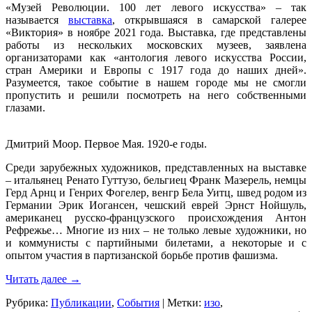
«Музей Революции. 100 лет левого искусства» – так
называется
выставка
, открывшаяся в самарской галерее
«Виктория» в ноябре 2021 года. Выставка, где представлены
работы из нескольких московских музеев, заявлена
организаторами как «антология левого искусства России,
стран Америки и Европы с 1917 года до наших дней».
Разумеется, такое событие в нашем городе мы не смогли
пропустить и решили посмотреть на него собственными
глазами.
Дмитрий Моор. Первое Мая. 1920-е годы.
Среди зарубежных художников, представленных на выставке
– итальянец Ренато Гуттузо, бельгиец Франк Мазерель, немцы
Герд Арнц и Генрих Фогелер, венгр Бела Уитц, швед родом из
Германии Эрик Иогансен, чешский еврей Эрнст Нойшуль,
американец русско-французского происхождения Антон
Рефрежье… Многие из них – не только левые художники, но
и коммунисты с партийными билетами, а некоторые и с
опытом участия в партизанской борьбе против фашизма.
Читать далее
→
Рубрика:
Публикации
,
События
|
Метки:
изо
,