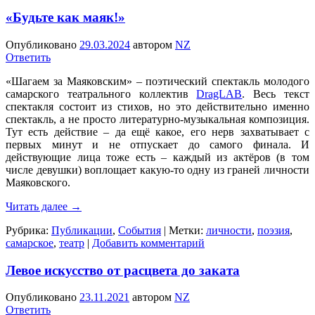
«Будьте как маяк!»
Опубликовано
29.03.2024
автором
NZ
Ответить
«Шагаем за Маяковским» – поэтический спектакль молодого
самарского театрального коллектив
DragLAB
. Весь текст
спектакля состоит из стихов, но это действительно именно
спектакль, а не просто литературно-музыкальная композиция.
Тут есть действие – да ещё какое, его нерв захватывает с
первых минут и не отпускает до самого финала. И
действующие лица тоже есть – каждый из актёров (в том
числе девушки) воплощает какую-то одну из граней личности
Маяковского.
Читать далее
→
Рубрика:
Публикации
,
События
|
Метки:
личности
,
поэзия
,
самарское
,
театр
|
Добавить комментарий
Левое искусство от расцвета до заката
Опубликовано
23.11.2021
автором
NZ
Ответить