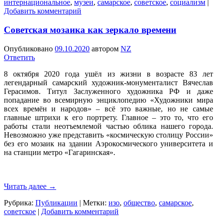
интернациональное
,
музеи
,
самарское
,
советское
,
социализм
|
Добавить комментарий
Советская мозаика как зеркало времени
Опубликовано
09.10.2020
автором
NZ
Ответить
8 октября 2020 года ушёл из жизни в возрасте 83 лет
легендарный самарский художник-монументалист Вячеслав
Герасимов. Титул Заслуженного художника РФ и даже
попадание во всемирную энциклопедию «Художники мира
всех времён и народов» – всё это важные, но не самые
главные штрихи к его портрету. Главное – это то, что его
работы стали неотъемлемой частью облика нашего города.
Невозможно уже представить «космическую столицу России»
без его мозаик на здании Аэрокосмического университета и
на станции метро «Гагаринская».
Читать далее
→
Рубрика:
Публикации
|
Метки:
изо
,
общество
,
самарское
,
советское
|
Добавить комментарий