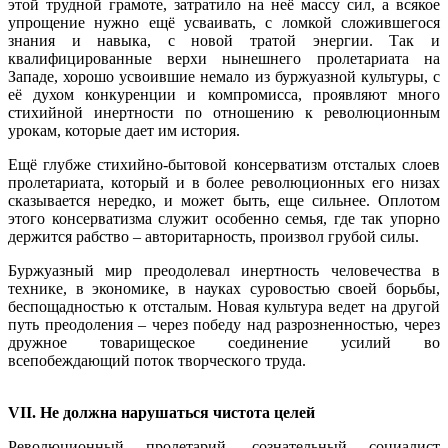
этой трудной грамоте, затратило на неё массу сил, а всякое
упрощение нужно ещё усваивать, с ломкой сложившегося
знания и навыка, с новой тратой энергии. Так и
квалифицированные верхи нынешнего пролетариата на
Западе, хорошо усвоившие немало из буржуазной культуры, с
её духом конкуренции и компромисса, проявляют много
стихийной инертности по отношению к революционным
урокам, которые дает им история.
Ещё глубже стихийно-бытовой консерватизм отсталых слоев
пролетариата, который и в более революционных его низах
сказывается нередко, и может быть, еще сильнее. Оплотом
этого консерватизма служит особенно семья, где так упорно
держится рабство – авторитарность, произвол грубой силы.
Буржуазный мир преодолевал инертность человечества в
технике, в экономике, в науках суровостью своей борьбы,
беспощадностью к отсталым. Новая культура ведет на другой
путь преодоления – через победу над разрозненностью, через
дружное товарищеское соединение усилий во
всепобеждающий поток творческого труда.
VII. Не должна нарушаться чистота целей
Революционный пролетарий, сознательный социалист