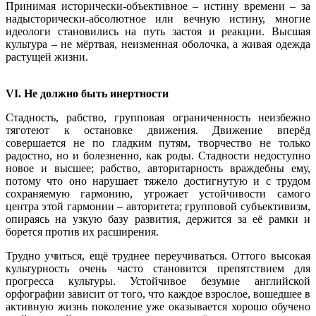
Принимая исторически-объективное – истину времени – за
надысторически-абсолютное или вечную истину, многие
идеологи становились на путь застоя и реакции. Высшая
культура – не мёртвая, неизменная оболочка, а живая одежда
растущей жизни.
VI. Не должно быть инертности
Стадность, рабство, групповая ограниченность неизбежно
тяготеют к остановке движения. Движение вперёд
совершается не по гладким путям, творчество не только
радостно, но и болезненно, как роды. Стадности недоступно
новое и высшее; рабство, авторитарность враждебны ему,
потому что оно нарушает тяжело достигнутую и с трудом
сохраняемую гармонию, угрожает устойчивости самого
центра этой гармонии – авторитета; групповой субъективизм,
опираясь на узкую базу развития, держится за её рамки и
борется против их расширения.
Трудно учиться, ещё труднее переучиваться. Оттого высокая
культурность очень часто становится препятствием для
прогресса культуры. Устойчивое безумие английской
орфографии зависит от того, что каждое взрослое, вошедшее в
активную жизнь поколение уже оказывается хорошо обучено