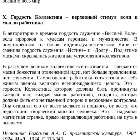
воедино весь мир.
X. Гордость Коллектива – верховный стимул воли и
мысли работника
В авторитарные времена гордость служения «Высшей Воле»
вела пророков к чудесам героизма и мученичества. В
опустошённом от богов индивидуалистическом мире её
сменила гордость служения «Истине» и «Долгу». Под этими
масками скрывались жизненные устремления коллективов.
В растущем великом коллективе всё осознаётся – срываются
маски божества и отвлеченной идеи, нет больше преклонения,
нет служения. Самосознание работника есть сознание себя
живым звеном великого всепобеждающего целого. Это –
гордость Коллектива, которою должны быть проникнуты
каждый шаг, каждая мысль работника, гордость, которая
должна быть его неизменной опорою и верховным контролем.
Она отвратит его от всего мелкого и пошлого, от всего, что
недостойно творческий миссии человека. Это – надежная
магнитная стрелка, прямо направляющая работника на путь к
высшему.
Источник: Богданов А.А. О пролетарской культуре. 1904-
1924. М.-Л., 1924. С.333-343.