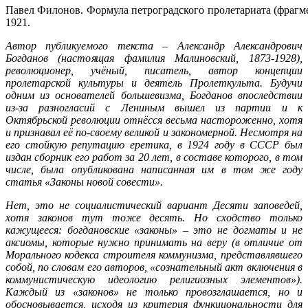
Павел Филонов. Формула петроградского пролетариата (фрагме
1921.
Автор публикуемого текста – Александр Александрович
Богданов (настоящая фамилия Малиновский, 1873-1928),
революционер, учёный, писатель, автор концепции
пролетарской культуры и деятель Пролеткульта. Будучи
одним из основателей большевизма, Богданов впоследствии
из-за разногласий с Лениным вышел из партии и к
Октябрьской революции отнёсся весьма настороженно, хотя
и признавал её по-своему великой и закономерной. Несмотря на
его стойкую репутацию еретика, в 1924 году в СССР был
издан сборник его работ за 20 лет, в составе которого, в том
числе, была опубликована написанная им в том же году
статья «Законы новой совести».
Нет, это не социалистический вариант Десяти заповедей,
хотя законов тут тоже десять. Но сходство только
кажущееся: богдановские «законы» – это не догматы и не
аксиомы, которые нужно принимать на веру (в отличие от
Морального кодекса строителя коммунизма, представлявшего
собой, по словам его авторов, «сознательный акт включения в
коммунистическую идеологию религиозных элементов»).
Каждый из «законов» не только провозглашается, но и
обосновывается, исходя из критерия функциональности для