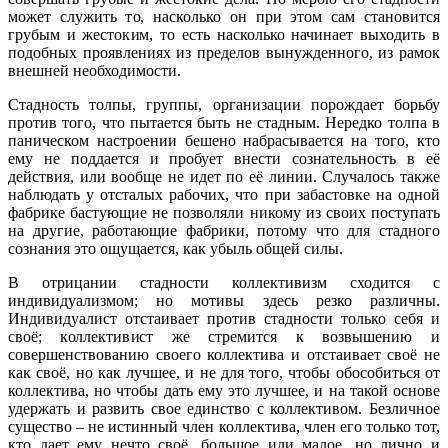
может служить то, насколько он при этом сам становится
грубым и жестоким, то есть насколько начинает выходить в
подобных проявлениях из пределов вынужденного, из рамок
внешней необходимости.
Стадность толпы, группы, организации порождает борьбу
против того, что пытается быть не стадным. Нередко толпа в
паническом настроении бешено набрасывается на того, кто
ему не поддается и пробует внести сознательность в её
действия, или вообще не идет по её линии. Случалось также
наблюдать у отсталых рабочих, что при забастовке на одной
фабрике бастующие не позволяли никому из своих поступать
на другие, работающие фабрики, потому что для стадного
сознания это ощущается, как убыль общей силы.
В отрицании стадности коллективизм сходится с
индивидуализмом; но мотивы здесь резко различны.
Индивидуалист отстаивает против стадности только себя и
своё; коллективист же стремится к возвышению и
совершенствованию своего коллектива и отстаивает своё не
как своё, но как лучшее, и не для того, чтобы обособиться от
коллектива, но чтобы дать ему это лучшее, и на такой основе
удержать и развить свое единство с коллективом. Безличное
существо – не истинный член коллектива, член его только тот,
кто дает ему нечто своё, большое или малое, но лично и