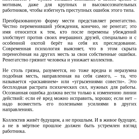
мотивам, даже для крупных и высокосознательных
работников, чтобы избегнуть преступных ошибок этого типа.
Преобразованную форму мести представляет ренегатство.
Честно переменивший убеждения, конечно, не ренегат; это
имя относится к тем, кто после перемены убеждений
злобствует против своих вчерашних друзей, специально и с
особенной охотой берёт на себя их преследование.
Современная психология выясняет, что в этом скрыта
перенесённая на других месть за свои собственные ошибки.
Ренегатство грязнит человека и унижает коллектив.
Не столь грязна, разумеется, но тоже вредна и неразумна
подобная месть, направленная на себя самого, – та, что
называется «раскаянием» или «угрызениями совести». Это
бесплодная растрата психических сил, нужных для работы.
Осознанная ошибка должна вести только к изменению линии
действий: если её вред можно исправить, хорошо; если нет –
надо возместить его полезными усилиями в других
направлениях.
Коллектив живёт будущим, а не прошлым. И в живое будущее,
а не в мёртвое прошлое должен быть устремлен взгляд
работника.