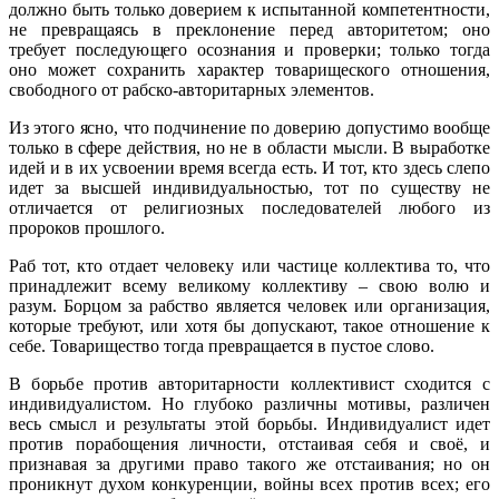
должно быть только доверием к испытанной компетентности,
не превращаясь в преклонение перед авторитетом; оно
требует последующего осознания и проверки; только тогда
оно может сохранить характер товарищеского отношения,
свободного от рабско-авторитарных элементов.
Из этого ясно, что подчинение по доверию допустимо вообще
только в сфере действия, но не в области мысли. В выработке
идей и в их усвоении время всегда есть. И тот, кто здесь слепо
идет за высшей индивидуальностью, тот по существу не
отличается от религиозных последователей любого из
пророков прошлого.
Раб тот, кто отдает человеку или частице коллектива то, что
принадлежит всему великому коллективу – свою волю и
разум. Борцом за рабство является человек или организация,
которые требуют, или хотя бы допускают, такое отношение к
себе. Товарищество тогда превращается в пустое слово.
В борьбе против авторитарности коллективист сходится с
индивидуалистом. Но глубоко различны мотивы, различен
весь смысл и результаты этой борьбы. Индивидуалист идет
против порабощения личности, отстаивая себя и своё, и
признавая за другими право такого же отстаивания; но он
проникнут духом конкуренции, войны всех против всех; его