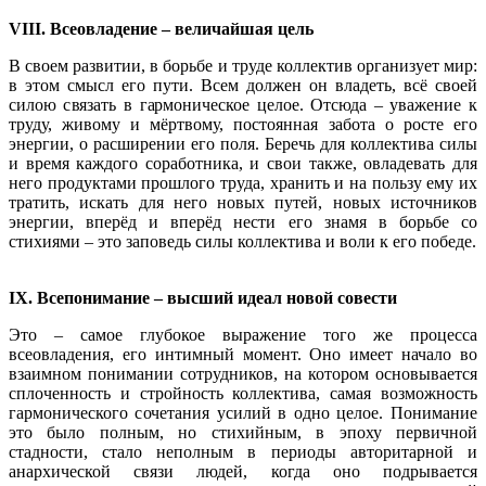
VIII. Всеовладение – величайшая цель
В своем развитии, в борьбе и труде коллектив организует мир:
в этом смысл его пути. Всем должен он владеть, всё своей
силою связать в гармоническое целое. Отсюда – уважение к
труду, живому и мёртвому, постоянная забота о росте его
энергии, о расширении его поля. Беречь для коллектива силы
и время каждого соработника, и свои также, овладевать для
него продуктами прошлого труда, хранить и на пользу ему их
тратить, искать для него новых путей, новых источников
энергии, вперёд и вперёд нести его знамя в борьбе со
стихиями – это заповедь силы коллектива и воли к его победе.
IX. Всепонимание – высший идеал новой совести
Это – самое глубокое выражение того же процесса
всеовладения, его интимный момент. Оно имеет начало во
взаимном понимании сотрудников, на котором основывается
сплоченность и стройность коллектива, самая возможность
гармонического сочетания усилий в одно целое. Понимание
это было полным, но стихийным, в эпоху первичной
стадности, стало неполным в периоды авторитарной и
анархической связи людей, когда оно подрывается