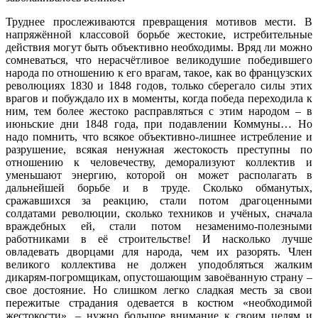
Труднее прослеживаются превращения мотивов мести. В
напряжённой классовой борьбе жестокие, истребительные
действия могут быть объективно необходимы. Вряд ли можно
сомневаться, что нерасчётливое великодушие победившего
народа по отношению к его врагам, такое, как во французских
революциях 1830 и 1848 годов, только сберегало силы этих
врагов и побуждало их в моменты, когда победа переходила к
ним, тем более жестоко расправляться с этим народом – в
июньские дни 1848 года, при подавлении Коммуны… Но
надо помнить, что всякое объективно-лишнее истребление и
разрушение, всякая ненужная жестокость преступны по
отношению к человечеству, деморализуют коллектив и
уменьшают энергию, которой он может располагать в
дальнейшей борьбе и в труде. Сколько обманутых,
сражавшихся за реакцию, стали потом драгоценными
солдатами революции, сколько техников и учёных, сначала
враждебных ей, стали потом незаменимо-полезными
работниками в её строительстве! И насколько лучше
овладевать дворцами для народа, чем их разорять. Член
великого коллектива не должен уподобляться жалким
дикарям-погромщикам, опустошающим завоёванную страну –
свое достояние. Но слишком легко сладкая месть за свои
пережитые страдания одевается в костюм «необходимой
жестокости», – нужно большое внимание к своим целям и