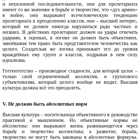
и неуклонной последовательности, они для пролетариата
имеют то же значение в борьбе и творчестве, что «дух армии»
в войне, они выражают всечеловеческую тенденцию
пролетариата к преодолению классов, они – высший интерес,
который не должен никогда нарушаться ради частных и
низших. В действиях пролетариат должен на удары отвечать
ударами, в оценках, в логике он должен быть объективен,
завоёвывая тем право быть представителем человечества как
целого. Солдатская же логика принижает его до уровня
враждебных ему групп и классов, подрывая в нем силу
идеализма.
Готтентотство – производное стадности, для которой целое –
только свой ограниченный коллектив, и группового
субъективизма, который целого вообще не видит. Высшая
культура должна всё это преодолеть.
V. Не должно быть абсолютных норм
Высшая культура – носительница объективного в руководстве
практикой и мышлением. Но объективные нормы не
абсолютны: они выражают жизнь развивающегося через
борьбу и творчество коллектива; а развитие, борьба,
творчество не могут быть закованы в абсолютные формулы.