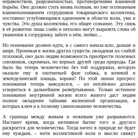
неравенством, разрозненностью, противоречиями взаимной
борьбы. Оно должно стать вновь полным, но уже осознанным
взаимопониманием сотрудников товарищеского коллектива,
постоянно углубляющимся единением в области воли, ума и
чувства. Это душа коллектива, его общее сознание. Эту связь
в её развитии лишь слабо и неполно могут выразить слова об
уважении к сотруднику, заботе о нём, любви…
Но понимание должно идти, и с самого начала шло, дальше и
шире. Проникая в жизнь других существ, овладевая их слабой
психикой, оно дало людям возможность приобрести полезных
союзников, скромных, но верных друзей среди природы. Где
было бы теперь человечество без той поддержки, которую
оказали ему в охотничьей фазе собака, в кочевой и
земледельческой лошадь, корова? По этой линии прогресс
понимания теперь замедлился, – но неизбежно должен
ускориться в дальнейшем развёртывании. Только истинное
понимание внутренней жизни всего живого даст людям
полное овладение тайнами жизненной организации, в
которых ключ и к полному самопознанию человечества.
А границы между живым и неживым уже разрываются.
Настанет время, когда интимное бытие того и другого
раскроется для человечества. Тогда ничто в природе не будет
ему чуждым, – нити коллективной воли и мысли свяжут