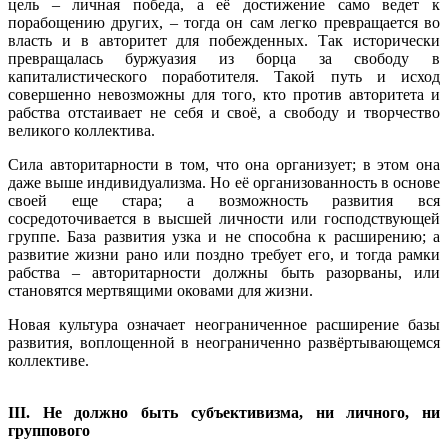
цель – личная победа, а её достижение само ведет к
порабощению других, – тогда он сам легко превращается во
власть и в авторитет для побежденных. Так исторически
превращалась буржуазия из борца за свободу в
капиталистического поработителя. Такой путь и исход
совершенно невозможны для того, кто против авторитета и
рабства отстаивает не себя и своё, а свободу и творчество
великого коллектива.
Сила авторитарности в том, что она организует; в этом она
даже выше индивидуализма. Но её организованность в основе
своей еще стара; а возможность развития вся
сосредоточивается в высшей личности или господствующей
группе. База развития узка и не способна к расширению; а
развитие жизни рано или поздно требует его, и тогда рамки
рабства – авторитарности должны быть разорваны, или
становятся мертвящими оковами для жизни.
Новая культура означает неограниченное расширение базы
развития, воплощенной в неограниченно развёртывающемся
коллективе.
III. Не должно быть субъективизма, ни личного, ни
группового