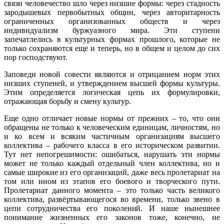
связи человечество шло через низшие формы: через стадность
зародышевых первобытных общин, через авторитарность
ограниченных организованных обществ и через
индивидуализм буржуазного мира. Эти ступени
запечатлелись в культурных формах прошлого, которые не
только сохраняются еще и теперь, но в общем и целом до сих
пор господствуют.
Заповеди новой совести являются и отрицанием норм этих
низших ступеней, и утверждением высшей формы культуры.
Этим определяется логическая цепь их формулировки,
отражающая борьбу и смену культур.
Еще одно отличает новые нормы от прежних – то, что они
обращены не только к человеческим единицам, личностям, но
и ко всем и всяким частичным организациям высшего
коллектива – рабочего класса в его историческом развитии.
Тут нет непогрешимости: ошибаться, нарушать эти нормы
может не только каждый отдельный член коллектива, но и
самые широкие из его организаций, даже весь пролетариат на
том или ином из этапов его боевого и творческого пути.
Пролетариат данного момента – это только часть великого
коллектива, развёртывающегося во времени, только звено в
цепи сотрудничества его поколений. И наше нынешнее
понимание жизненных его законов тоже, конечно, не