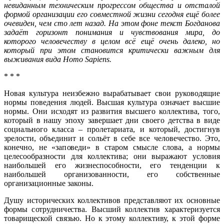
невиданным техническим прогрессом общества и отсталой
формой организации его совместной жизни сегодня ещё более
очевиден, чем сто лет назад. На этом фоне текст Богданова
задаёт горизонт понимания и чувствования мира, до
которого человечеству в целом всё ещё очень далеко, но
который при этом становится критически важным для
выживания вида Homo Sapiens.
* * *
Новая культура неизбежно вырабатывает свои руководящие
нормы поведения людей. Высшая культура означает высшие
нормы. Они исходят из развития высшего коллектива, того,
который в нашу эпоху завершает дни своего детства в виде
социального класса – пролетариата, и который, достигнув
зрелости, объединит и сольёт в себе все человечество. Это,
конечно, не «заповеди» в старом смысле слова, а нормы
целесообразности для коллектива; они выражают условия
наибольшей его жизнеспособности, его тенденции к
наибольшей организованности, его собственные
организационные законы.
Душу исторических коллективов представляют их основные
формы сотрудничества. Высший коллектив характеризуется
товарищеской связью. Но к этому коллективу, к этой форме