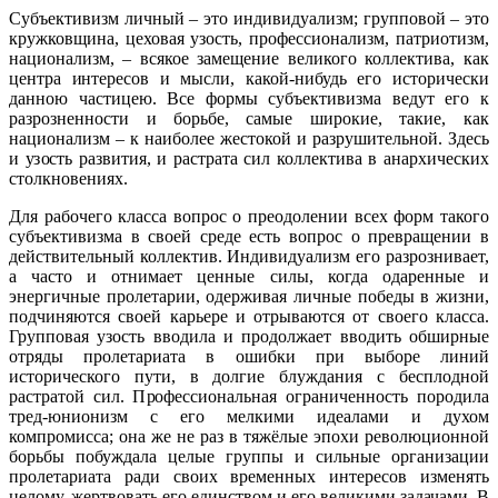
Субъективизм личный – это индивидуализм; групповой – это
кружковщина, цеховая узость, профессионализм, патриотизм,
национализм, – всякое замещение великого коллектива, как
центра интересов и мысли, какой-нибудь его исторически
данною частицею. Все формы субъективизма ведут его к
разрозненности и борьбе, самые широкие, такие, как
национализм – к наиболее жестокой и разрушительной. Здесь
и узость развития, и растрата сил коллектива в анархических
столкновениях.
Для рабочего класса вопрос о преодолении всех форм такого
субъективизма в своей среде есть вопрос о превращении в
действительный коллектив. Индивидуализм его разрознивает,
а часто и отнимает ценные силы, когда одаренные и
энергичные пролетарии, одерживая личные победы в жизни,
подчиняются своей карьере и отрываются от своего класса.
Групповая узость вводила и продолжает вводить обширные
отряды пролетариата в ошибки при выборе линий
исторического пути, в долгие блуждания с бесплодной
растратой сил. Профессиональная ограниченность породила
тред-юнионизм с его мелкими идеалами и духом
компромисса; она же не раз в тяжёлые эпохи революционной
борьбы побуждала целые группы и сильные организации
пролетариата ради своих временных интересов изменять
целому, жертвовать его единством и его великими задачами. В