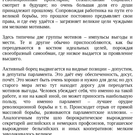
смотрит в будущее; но очень большая доля его души
принадлежит прошлому. Сопровождая работника на пути его
великой борьбы, это прошлое постоянно предъявляет свои
права, и где ему удаётся – загрязняет великие цели чуждыми
им мелкими мотивами.
Здесь типичны две группы мотивов – импульсы выгоды и
мести. Те и другие обычно приспособляются, как бы
переодеваются в костюм идеальных целей, порождая
своеобразный самообман, где низкое выдается за проявление
высшего.
Активный борец выдвигается на видные позиции – допустим,
в депутаты парламента. Это даёт ему обеспеченность, досуг,
почёт. Это может быть очень хорошо и нужно для дела; но дух
старого мира легко тут находит дорогу для переодетых
мотивов выгоды. Человек убеждает себя, что именно на такой
работе, и ни на какой иной, он может приносить наибольшую
пользу, что именно парламент – лучшее орудие
революционной борьбы и т. п. Происходит отрыв от прямой
массовой борьбы, развиваются парламентские иллюзии. –
Аналогичным путём шло бюрократическое вырождение
секретарей английских и немецких профсоюзов, торгашеское
вырождение бельгийских и иных кооперативов: мелким
заволакивалось великое.