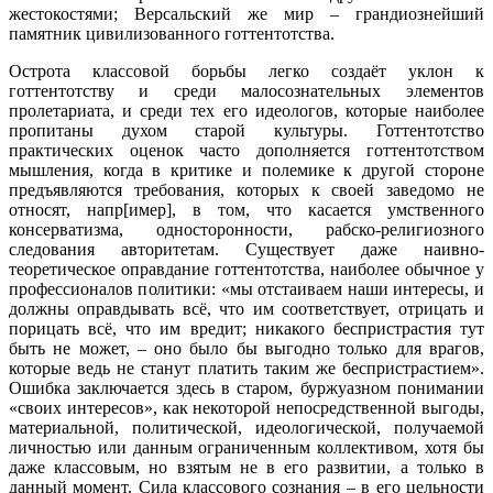
жестокостями; Версальский же мир – грандиознейший
памятник цивилизованного готтентотства.
Острота классовой борьбы легко создаёт уклон к
готтентотству и среди малосознательных элементов
пролетариата, и среди тех его идеологов, которые наиболее
пропитаны духом старой культуры. Готтентотство
практических оценок часто дополняется готтентотством
мышления, когда в критике и полемике к другой стороне
предъявляются требования, которых к своей заведомо не
относят, напр[имер], в том, что касается умственного
консерватизма, односторонности, рабско-религиозного
следования авторитетам. Существует даже наивно-
теоретическое оправдание готтентотства, наиболее обычное у
профессионалов политики: «мы отстаиваем наши интересы, и
должны оправдывать всё, что им соответствует, отрицать и
порицать всё, что им вредит; никакого беспристрастия тут
быть не может, – оно было бы выгодно только для врагов,
которые ведь не станут платить таким же беспристрастием».
Ошибка заключается здесь в старом, буржуазном понимании
«своих интересов», как некоторой непосредственной выгоды,
материальной, политической, идеологической, получаемой
личностью или данным ограниченным коллективом, хотя бы
даже классовым, но взятым не в его развитии, а только в
данный момент. Сила классового сознания – в его цельности