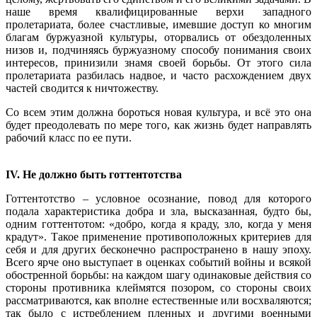
наше время квалифицированные верхи западного
пролетариата, более счастливые, имевшие доступ ко многим
благам буржуазной культуры, оторвались от обездоленных
низов и, подчиняясь буржуазному способу понимания своих
интересов, принизили знамя своей борьбы. От этого сила
пролетариата разбилась надвое, и часто расхождением двух
частей сводится к ничтожеству.
Со всем этим должна бороться новая культура, и всё это она
будет преодолевать по мере того, как жизнь будет направлять
рабочий класс по ее пути.
IV. Не должно быть готтентотства
Готтентотство – условное осознание, повод для которого
подала характеристика добра и зла, высказанная, будто бы,
одним готтентотом: «добро, когда я краду, зло, когда у меня
крадут». Такое применение противоположных критериев для
себя и для других бесконечно распространено в нашу эпоху.
Всего ярче оно выступает в оценках событий войны и всякой
обостренной борьбы: на каждом шагу одинаковые действия со
стороны противника клеймятся позором, со стороны своих
рассматриваются, как вполне естественные или восхваляются;
так было с истреблением пленных и другими военными