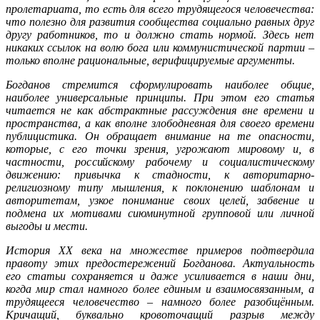
пролетариата, то есть для всего трудящегося человечества:
что полезно для развития сообщества социально равных друг
другу работников, то и должно стать нормой. Здесь нет
никаких ссылок на волю бога или коммунистической партии –
только вполне рациональные, верифицируемые аргументы.
Богданов стремится сформулировать наиболее общие,
наиболее универсальные принципы. П
ри этом его статья
читается не как абстрактные рассуждения вне времени и
пространства, а как вполне злободневная для своего времени
публицистика. Он обращает внимание на те опасности,
которые, с его точки зрения, угрожают мировому и, в
частности, российскому рабочему и социалистическому
движению: привычка к стадности, к авторитарно-
религиозному типу мышления, к поклонению шаблонам и
авторитетам, узкое понимание своих целей, забвение и
подмена их мотивами сиюминутной групповой или личной
выгоды и мести.
История ХХ века на множестве примеров подтвердила
правоту этих предостережений Богданова. Актуальность
его статьи сохраняется и даже усиливается в наши дни,
когда мир
стал намного более единым и взаимосвязанным, а
трудящееся человечество – намного более разобщённым
.
Кричащий, буквально кровоточащий разрыв между