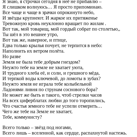
Я знаю, я строчки сегодня в неё не прибавлю –
Я слишком волнуюсь… Я просто припоминаю.
Все чаще и чаще в зрачки опрокинуто небо,
И звёзды крупнеют. И жаркое их притяженье
Тревожную кровь неуклонно вращает по жилам .
Вот так, мой товарищ, мой гордый собрат по столетью,,
Ты шёл в это вешнее утро,
Вот так же, наверное, и птице,
Едва только крылья почует, не терпится в небо:
Наполнить их ветром полёта.
Но разве
Земля не была тебе добрым гнездом?
Неужто тебе на земле не хватает уюта,
И трудного хлеба её, и соли, и грешного мёда,
И терпкой воды ключевой, до ломоты в зубах?
Неужто земля не играла тебе колыбельной
Ладонями ливня по струнам соснового бора?
Не может же быть и такого, чтоб стрелки часов
На всех циферблатах любви до того торопились,
Что счастья земного тебе не успели отмерить…
Чего же тебе на Земле не хватает,
Тебе, коммунисту?
Всего только – звёзд под ногами,
Всего лишь – вселенной, как сердце, распахнутой настежь.