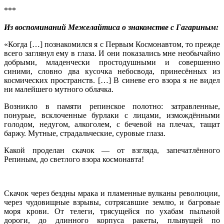
***
Из воспоминаний Межелайтиса о знакомстве с Гагариным:
«Когда […] познакомился я с Первым Космонавтом, то прежде
всего заглянул ему в глаза. И они показались мне необычайно
добрыми, младенчески простодушными и совершенно
синими, словно два кусочка небосвода, принесённых из
космических пространств. […] В синеве его взора я не видел
ни малейшего мутного облачка.
Возникло в памяти репинское полотно: затравленные,
понурые, всклоченные бурлаки с лицами, измождёнными
голодом, недугом, алкоголем, с бечевой на плечах, тащат
баржу. Мутные, страдальческие, суровые глаза.
Какой проделан скачок — от взгляда, запечатлённого
Репиным, до светлого взора космонавта!
Скачок через бездны мрака и пламенные вулканы революции,
через чудовищные взрывы, сотрясавшие землю, и багровые
моря крови. От телеги, трясущейся по ухабам пыльной
дороги, до длинного корпуса ракеты, плывущей по