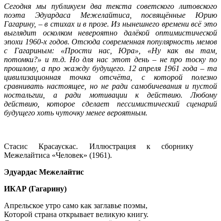
Сегодня мы публикуем два текста советского литовского
поэта Эдуардаса Межелайтиса, посвящённые Юрию
Гагарину, – в стихах и в прозе. Из нынешнего времени всё это
выглядит осколком невероятно далёкой оптимистической
эпохи 1960-х годов. Отсюда современная популярность мемов
с Гагариным: «Прости нас, Юра», «Ну как вы там,
потомки?» и т.д. Но для нас этот день – не про тоску по
прошлому, а про жажду будущего. 12 апреля 1961 года – та
цивилизационная точка отсчёта, с которой полезно
сравнивать настоящее, но не ради самобичевания и пустой
ностальгии, а ради мотивации к действию. Любому
действию, которое сделает пессимистический сценарий
будущего хоть чуточку менее вероятным.
Стасис Красаускас. Иллюстрация к сборнику
Межелайтиса «Человек» (1961).
Эдуардас Межелайтис
ИКАР (Гагарину)
Апрельское утро само как заглавье поэмы,
Которой страна открывает великую книгу.