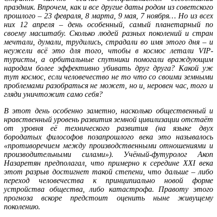
праздник. Впрочем, как и все другие даты родом из советского
прошлого – 23 февраля, 8 марта, 9 мая, 7 ноября… Но из всех
них 12 апреля – день особенный, самый планетарный по
своему масштабу. Сколько людей разных поколений и стран
мечтали, думали, трудились, страдали во имя этого дня – и
неужели всё это для того, чтобы в космос летали VIP-
туристы, а орбитальные спутники помогали враждующим
народам более эффективно убивать друг друга? Какой уж
тут космос, если человечество не то что со своими земными
проблемами разобраться не может, но и, неровен час, того и
гляди уничтожит само себя?
В этот день особенно заметно, насколько общественный и
нравственный уровень развития земной цивилизации отстаёт
от уровня её технического развития (на языке двух
бородатых философов позапрошлого века это называлось
«противоречием между производственными отношениями и
производительными силами»). Учёный-футуролог Акоп
Назаретян предполагал, что примерно к середине XXI века
этот разрыв достигнет такой степени, что дальше – либо
переход человечества к принципиально новой форме
устройства общества, либо катастрофа. Правоту этого
прогноза вскоре предстоит оценить ныне живущему
поколению.