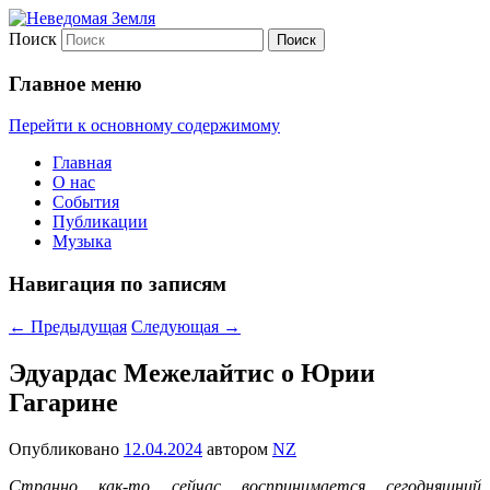
Поиск
Неведомая Земля
Главное меню
Перейти к основному содержимому
Главная
О нас
События
Публикации
Музыка
Навигация по записям
←
Предыдущая
Следующая
→
Эдуардас Межелайтис о Юрии
Гагарине
Опубликовано
12.04.2024
автором
NZ
Странно как-то сейчас воспринимается сегодняшний