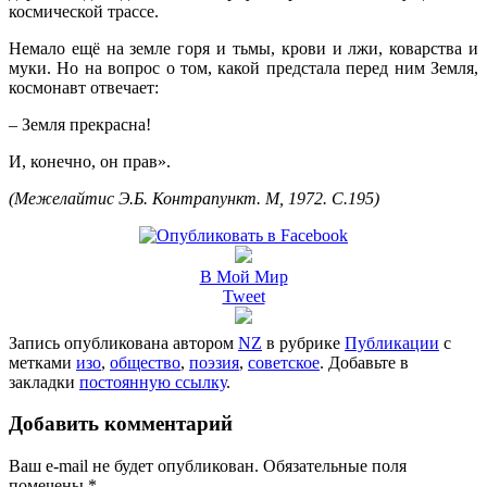
космической трассе.
Немало ещё на земле горя и тьмы, крови и лжи, коварства и
муки. Но на вопрос о том, какой предстала перед ним Земля,
космонавт отвечает:
– Земля прекрасна!
И, конечно, он прав».
(Межелайтис Э.Б. Контрапункт. М, 1972. С.195)
В Мой Мир
Tweet
Запись опубликована автором
NZ
в рубрике
Публикации
с
метками
изо
,
общество
,
поэзия
,
советское
. Добавьте в
закладки
постоянную ссылку
.
Добавить комментарий
Ваш e-mail не будет опубликован.
Обязательные поля
помечены
*