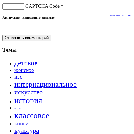
CAPTCHA Code
*
WordPress CAPTCHA
Анти-спам: выполните задание
Темы
детское
женское
изо
интернациональное
искусство
история
кино
классовое
книги
культура