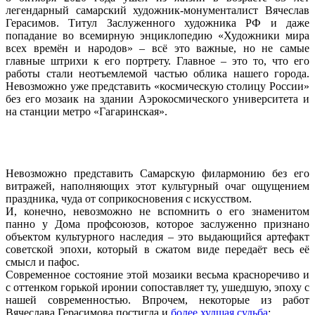
легендарный самарский художник-монументалист Вячеслав
Герасимов. Титул Заслуженного художника РФ и даже
попадание во всемирную энциклопедию «Художники мира
всех времён и народов» – всё это важные, но не самые
главные штрихи к его портрету. Главное – это то, что его
работы стали неотъемлемой частью облика нашего города.
Невозможно уже представить «космическую столицу России»
без его мозаик на здании Аэрокосмического университета и
на станции метро «Гагаринская».
Невозможно представить Самарскую филармонию без его
витражей, наполняющих этот культурный очаг ощущением
праздника, чуда от соприкосновения с искусством.
И, конечно, невозможно не вспомнить о его знаменитом
панно у Дома профсоюзов, которое заслуженно признано
объектом культурного наследия – это выдающийся артефакт
советской эпохи, который в сжатом виде передаёт весь её
смысл и пафос.
Современное состояние этой мозаики весьма красноречиво и
с оттенком горькой иронии сопоставляет ту, ушедшую, эпоху с
нашей современностью. Впрочем, некоторые из работ
Вячеслава Герасимова постигла и
более худшая судьба
: