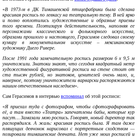
«
В 1973-м в ДК Тимашевской птицефабрики была сделана
красивая роспись по левкасу на театральную тему. В ней ярко
и полно воплотились художественные и образные приемы
того времени.
Поэтизируя действительность, наполняя ее
персонажами классического и фольклорного искусства,
образами прошлого и настоящего, Герасимов следовал своему
кумиру в монументальном искусстве – мексиканскому
художнику Диего Ривере.
После 1991 года замечательную роспись размером 6 х 9,5 м
уничтожили. Знатоки знают, что сегодня квадратный метр
художественной фигуративной росписи на стене стоит от
ста тысяч рублей, но знатоков, ценителей очень мало, и,
наверное, поэтому уничтожители варварски распоряжаются
нашим отечественным наследием
».
Сам Герасимов в интервью
вспоминал
об этой росписи:
«
Я приехал туда с фотографом, чтобы сфотографировать
её, а там вместо «Театра» запечатлены бабы, которые кур
пасут… Замазали мою роспись. Говорят, новый директор так
распорядился. А жаль: красивая роспись была. Я там даже
пляшущих девчонок нарисовал с портретным сходством —
позировали тимашевские девчата. Нет уже моих росписей и