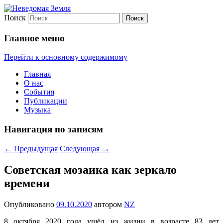
Поиск
Неведомая Земля
Главное меню
Перейти к основному содержимому
Главная
О нас
События
Публикации
Музыка
Навигация по записям
←
Предыдущая
Следующая
→
Советская мозаика как зеркало
времени
Опубликовано
09.10.2020
автором
NZ
8 октября 2020 года ушёл из жизни в возрасте 83 лет