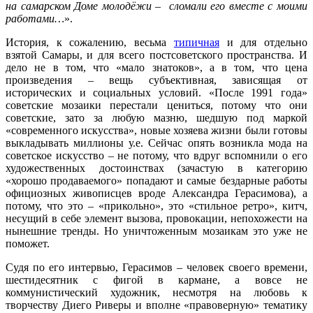
на самарском Доме молодёжи – сломали его вместе с моими
работами…
».
История, к сожалению, весьма
типичная
и для отдельно
взятой Самары, и для всего постсоветского пространства. И
дело не в том, что «мало знатоков», а в том, что цена
произведения – вещь субъективная, зависящая от
исторических и социальных условий. «После 1991 года»
советские мозаики перестали цениться, потому что они
советские, зато за любую мазню, шедшую под маркой
«современного искусства», новые хозяева жизни были готовы
выкладывать миллионы у.е. Сейчас опять возникла мода на
советское искусство – не потому, что вдруг вспомнили о его
художественных достоинствах (зачастую в категорию
«хорошо продаваемого» попадают и самые бездарные работы
официозных живописцев вроде Александра Герасимова), а
потому, что это – «прикольно», это «стильное ретро», китч,
несущий в себе элемент вызова, провокации, непохожести на
нынешние тренды. Но уничтоженным мозаикам это уже не
поможет.
Судя по его интервью, Герасимов – человек своего времени,
шестидесятник с фигой в кармане, а вовсе не
коммунистический художник, несмотря на любовь к
творчеству Диего Риверы и вполне «правоверную» тематику