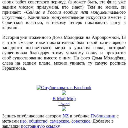
своих работ советского периода (а может быть, эта фига уже
задним числом придумана, кто знает). Тем не менее, он
признаёт: «
Сейчас в России вообще нет монументального
искусства
». Кончилось монументальное искусство вместе с
Советской властью, и некому теперь показывать фигу в
кармане.
История уничтоженного Дома Молодёжи на Аэродромной, 13
в этом смысле тоже показательна: был такой оазис яркого
западного несоветского мира в унылом совке, который
существовал благодаря этому унылому совку и прекратил
своё существование вместе с ним. На фото Дома Молодёжи,
слева на заднем плане, можно увидеть ту самую роспись
Герасимова.
В Мой Мир
Tweet
Запись опубликована автором
NZ
в рубрике
Публикации
с
метками
изо
,
общество
,
самарское
,
советское
. Добавьте в
закладки
постоянную ссылку
.