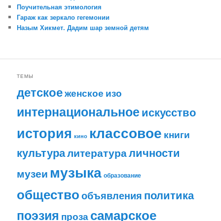
Поучительная этимология
Гараж как зеркало гегемонии
Назым Хикмет. Дадим шар земной детям
ТЕМЫ
детское
женское
изо
интернациональное
искусство
классовое
история
книги
кино
личности
культура
литература
музыка
музеи
образование
общество
политика
объявления
самарское
поэзия
проза