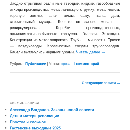
Заодно отрыгивал различные твёрдые, жидкие, газообразные
отходы производства: металлическую стружку, металлолом,
горелую землю, шлак, шлам, сажу, пыль, дым,
строительный мусор… Кое-что он заново жевал —
рециркулировал. Коробки производственных,
административно-бытовых корпусов. Галереи. Эстакады.
Конструкции из металлопроката. Трубы — минареты. Трахеи
— воздуховоды. Кровеносные сосуды трубопроводов.
Кабели вытянулись чёрными ужами.
Читать далее
→
Рубрика:
Публикации
|
Метки:
проза
|
1
комментарий
Навигация
Следующие записи
→
по
записям
СВЕЖИЕ ЗАПИСИ
Александр Богданов. Законы новой совести
Дети и матери революции
Простое и сложное
Гастевские выходные 2025