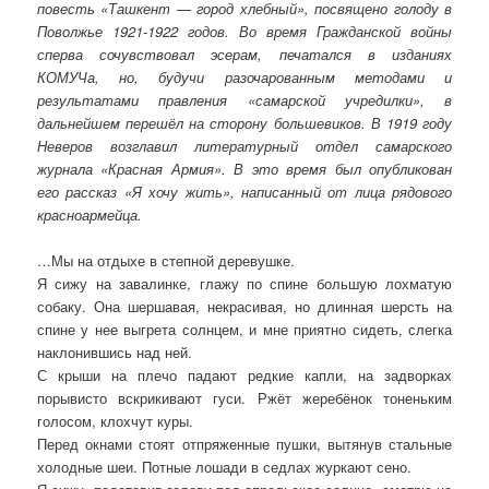
повесть «Ташкент — город хлебный», посвящено голоду в
Поволжье 1921-1922 годов. Во время Гражданской войны
сперва сочувствовал эсерам, печатался в изданиях
КОМУЧа, но, будучи разочарованным методами и
результатами правления «самарской учредилки», в
дальнейшем перешёл на сторону большевиков. В 1919 году
Неверов
возглавил литературный отдел самарского
журнала «Красная Армия». В это время был опубликован
его рассказ «Я хочу жить», написанный от лица рядового
красноармейца.
…Мы на отдыхе в степной деревушке.
Я сижу на завалинке, глажу по спине большую лохматую
собаку. Она шершавая, некрасивая, но длинная шерсть на
спине у нее выгрета солнцем, и мне приятно сидеть, слегка
наклонившись над ней.
С крыши на плечо падают редкие капли, на задворках
порывисто вскрикивают гуси. Ржёт жеребёнок тоненьким
голосом, клохчут куры.
Перед окнами стоят отпряженные пушки, вытянув стальные
холодные шеи. Потные лошади в седлах журкают сено.