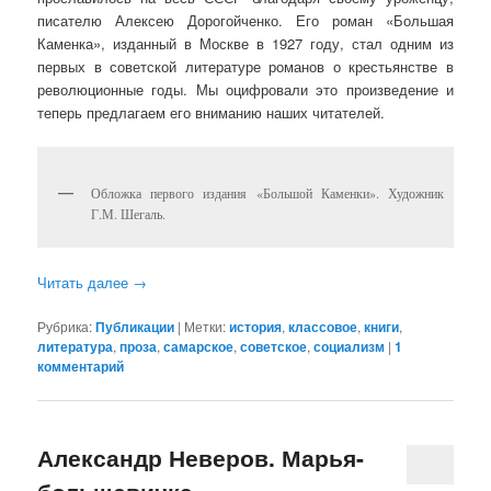
писателю Алексею Дорогойченко. Его роман «Большая
Каменка», изданный в Москве в 1927 году, стал одним из
первых в советской литературе романов о крестьянстве в
революционные годы. Мы оцифровали это произведение и
теперь предлагаем его вниманию наших читателей.
Обложка первого издания «Большой Каменки». Художник
Г.М. Шегаль.
Читать далее
→
Рубрика:
Публикации
|
Метки:
история
,
классовое
,
книги
,
литература
,
проза
,
самарское
,
советское
,
социализм
|
1
комментарий
Александр Неверов. Марья-
большевичка