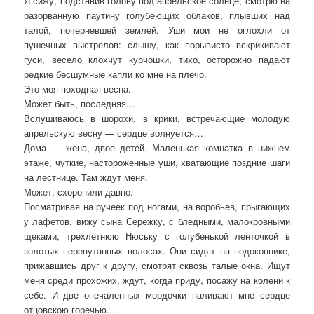
Я сижу, подставив голову под апрельское солнце, смотрю на
разорванную паутину голубеющих облаков, плывших над
талой, почерневшей землей. Уши мои не оглохли от
пушечных выстрелов: слышу, как порывисто вскрикивают
гуси, весело клохчут курчошки, тихо, осторожно падают
редкие бесшумные капли ко мне на плечо.
Это моя походная весна.
Может быть, последняя…
Вслушиваюсь в шорохи, в крики, встречающие молодую
апрельскую весну — сердце волнуется…
Дома — жена, двое детей. Маленькая комнатка в нижнем
этаже, чуткие, настороженные уши, хватающие поздние шаги
на лестнице. Там ждут меня.
Может, схоронили давно.
Посматривая на ручеек под ногами, на воробьев, прыгающих
у лафетов, вижу сына Серёжку, с бледными, малокровными
щеками, трехлетнюю Нюську с голубенькой ленточкой в
золотых перепутанных волосах. Они сидят на подоконнике,
прижавшись друг к другу, смотрят сквозь талые окна. Ищут
меня среди прохожих, ждут, когда приду, посажу на колени к
себе. И две опечаленных мордочки наливают мне сердце
отцовскою горечью…