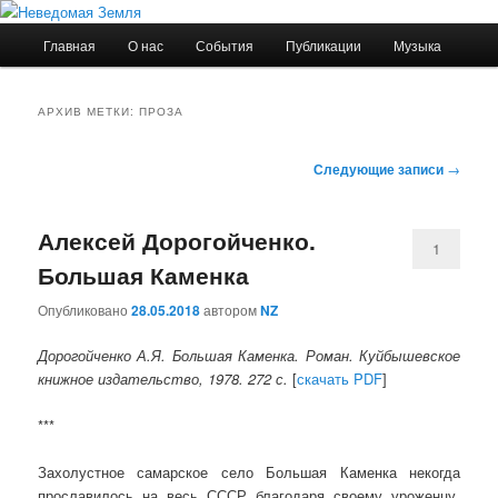
Главное
Главная
О нас
События
Публикации
Музыка
Перейти
Перейти
меню
Неведомая Земля
к
к
АРХИВ МЕТКИ:
ПРОЗА
основному
дополнительному
Навигация
Следующие записи
→
по
содержимому
содержимому
записям
Алексей Дорогойченко.
1
Большая Каменка
Опубликовано
28.05.2018
автором
NZ
Дорогойченко А.Я. Большая Каменка. Роман. Куйбышевское
книжное издательство, 1978. 272 с.
[
скачать PDF
]
***
Захолустное самарское село Большая Каменка некогда
прославилось на весь СССР благодаря своему уроженцу,