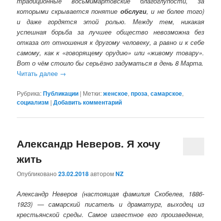
традиционные восьмимартовские благоглупости, за
которыми скрывается понятие
обслуги
, и не более того)
и даже гордятся этой ролью. Между тем, никакая
успешная борьба за лучшее общество невозможна без
отказа от отношения к другому человеку, а равно и к себе
самому, как к «говорящему орудию» или «живому товару».
Вот о чём стоило бы серьёзно задуматься в день 8 Марта.
Читать далее
→
Рубрика:
Публикации
|
Метки:
женское
,
проза
,
самарское
,
социализм
|
Добавить комментарий
Александр Неверов. Я хочу
жить
Опубликовано
23.02.2018
автором
NZ
Александр Неверов (настоящая фамилия Скобелев, 1886-
1923) — самарский писатель и драматург, выходец из
крестьянской среды. Самое известное его произведение,