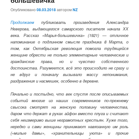
Опубликовано
08.03.2018
автором
NZ
Продолжаем
публиковать произведения Александра
Неверова, выдающегося самарского писателя начала ХХ
века. Рассказ «Марья-большевичка» (1921) — отличное
напоминание о подлинном смысле праздника 8 Марта, о
том, как Октябрьская революция помогла трудящейся
женщине обрести не только элементарные человеческие и
гражданские права, но и чувство собственного
достоинства. Разумеется, всё это происходило не сразу и
не вдруг и поначалу вызывало массу непонимания,
раздражения и насмешек, особенно в деревне.
Печально и постыдно, что век спустя после описываемых
событий многие из наших современников по-прежнему
свысока смотрят на женскую половину человечества,
даром что держат в руках айфон вместо плуга и считают
себя неизмеримо выше неграмотных крестьян. Хуже того,
нередко и сами женщины принимают навязанную им роль
(«милые дамы», «хранительницы уюта» и прочие