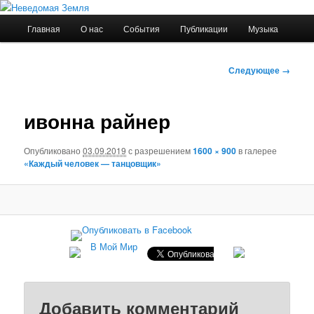
Главное
Главная
О нас
События
Публикации
Музыка
Перейти
меню
Неведомая Земля
к
Навигация
Следующее →
по
основному
изображениям
ивонна райнер
содержимому
Опубликовано
03.09.2019
с разрешением
1600 × 900
в галерее
«Каждый человек — танцовщик»
В Мой Мир
Добавить комментарий