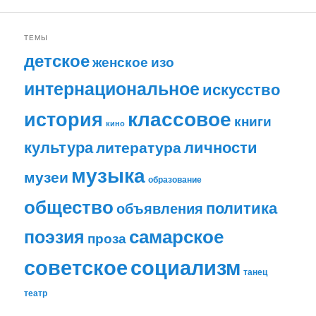
ТЕМЫ
детское
женское
изо
интернациональное
искусство
классовое
история
книги
кино
личности
культура
литература
музыка
музеи
образование
общество
политика
объявления
самарское
поэзия
проза
советское
социализм
танец
театр