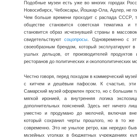
Подобные музеи есть уже во многих городах Росс
Новосибирск, Чебоксары, Йошкар-Ола, Адлер, не го
Чем больше времени проходит с распада СССР, т
обществе становится советская тематика и 
становится образ исчезнувшей страны в массовом
свидетельствуют
соцопросы
. Одновременно с эт
своеобразным брендом, который эксплуатируют в
ушлых дельцов, от производителей продуктов 
ресторанов до политических и околополитических м
Честно говоря, перед походом в коммерческий музе
с китчем и дешёвым пафосом. К счастью, эти 
Самарский музей оформлен просто, но с большим т
мягкой иронией, а внутренняя логика экспози
дополнительных пояснений. Здесь нет ничего лишн
уместно и продумано до мелочей, включая вне
который сохранил черты прошлого, но в то же
современно. Это не унылое ретро, как нередко бы
музейных уголках в бюджетных учреждениях кул