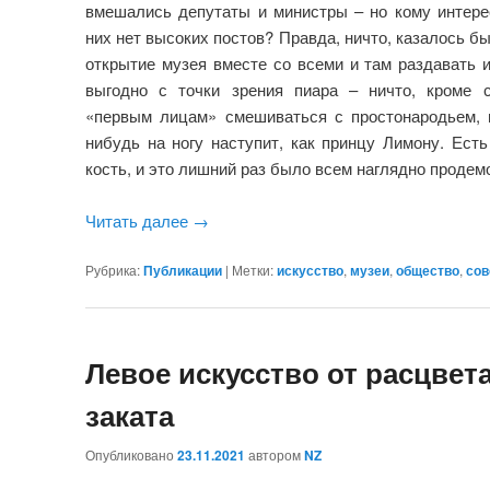
вмешались депутаты и министры – но кому интере
них нет высоких постов? Правда, ничто, казалось б
открытие музея вместе со всеми и там раздавать 
выгодно с точки зрения пиара – ничто, кроме с
«первым лицам» смешиваться с простонародьем, 
нибудь на ногу наступит, как принцу Лимону. Есть
кость, и это лишний раз было всем наглядно продем
Читать далее
→
Рубрика:
Публикации
|
Метки:
искусство
,
музеи
,
общество
,
сов
Левое искусство от расцвет
заката
Опубликовано
23.11.2021
автором
NZ