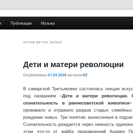
я
Публикации
Музыка
емля
АРХИВ МЕТКИ:
МУЗЕИ
Дети и матери революции
Опубликовано
01.03.2026
автором
NZ
В самарской Третьяковке состоялась лекция иск
под названием «
Дети и матери революции. О
сознательность в раннесоветской живописи
»
проживало и отражало разрыв старых семейных
рождение новых. Три понятия, вынесенные в подзаго
Сознательность рождается через нежность одиноких
этом что-то от вайба произведений Андрея Пл