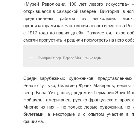
«Музей Революции. 100 лет левого искусства» 
открывшаяся в самарской галерее «Виктория» в нояб
представлены работы из нескольких моско
организаторами как «антология левого искусства Ро
с 1917 года до наших дней». Разумеется, такое с
смогли пропустить и решили посмотреть на него соб
Дмитрий Моор. Первое Мая. 1920-е годы.
Среди зарубежных художников, представленных
Ренато Гуттузо, бельгиец Франк Мазерель, немцы 
венгр Бела Уитц, швед родом из Германии Эрик Ио
Нойшуль, американец русско-французского прои
Многие из них – не только левые художники, но
билетами, а некоторые и с опытом участия в п
фашизма.