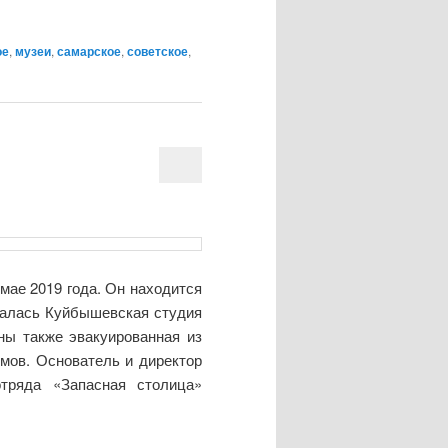
ое
,
музеи
,
самарское
,
советское
,
мае 2019 года. Он находится
ещалась Куйбышевская студия
ны также эвакуированная из
мов. Основатель и директор
отряда «Запасная столица»