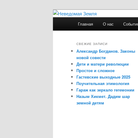
Главное
Главная
О нас
Событи
Перейти
Перейти
меню
Неведомая З
к
к
СВЕЖИЕ ЗАПИСИ
Александр Богданов. Законы
основному
дополнительному
новой совести
Дети и матери революции
содержимому
содержимому
Простое и сложное
Гастевские выходные 2025
Поучительная этимология
Гараж как зеркало гегемонии
Назым Хикмет. Дадим шар
земной детям