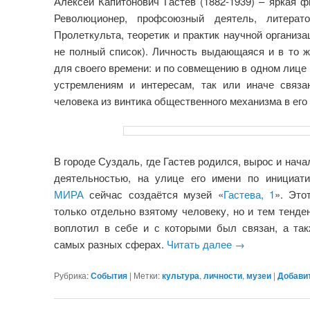
Алексей Капитонович Гастев (1882-1939) – яркая ф
Революционер, профсоюзный деятель, литерат
Пролеткульта, теоретик и практик научной организа
не полный список). Личность выдающаяся и в то ж
для своего времени: и по совмещению в одном лице 
устремлениям и интересам, так или иначе связ
человека из винтика общественного механизма в его
В городе Суздаль, где Гастев родился, вырос и нач
деятельностью, на улице его имени по инициа
МИРА
сейчас создаётся музей «
Гастева, 1
». Это
только отдельно взятому человеку, но и тем тенде
воплотил в себе и с которыми был связан, а та
самых разных сферах.
Читать далее
→
Рубрика:
События
|
Метки:
культура
,
личности
,
музеи
|
Добави