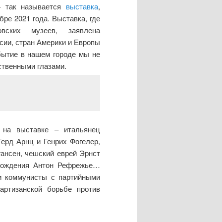
– так называется
выставка
,
ре 2021 года. Выставка, где
вских музеев, заявлена
ссии, стран Америки и Европы
обытие в нашем городе мы не
ственными глазами.
 на выставке – итальянец
Герд Арнц и Генрих Фогелер,
гансен, чешский еврей Эрнст
схождения Антон Рефрежье…
 и коммунисты с партийными
артизанской борьбе против