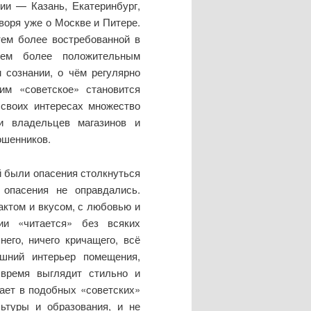
ии — Казань, Екатеринбург,
воря уже о Москве и Питере.
ем более востребованной в
тем более положительным
 сознании, о чём регулярно
им «советское» становится
 своих интересах множество
и владельцев магазинов и
ошенников.
й были опасения столкнуться
опасения не оправдались.
актом и вкусом, с любовью и
ции «читается» без всяких
его, ничего кричащего, всё
шний интерьер помещения,
 время выглядит стильно и
вает в подобных «советских»
ьтуры и образования, и не