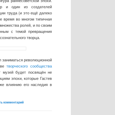
игура раннесоветской эпохи.
ор и один из создателей
ции труда (и это ещё далеко
е время во многом типичная
множества ролей, и по своим
анным с темой превращения
 сознательного творца.
ал заниматься революционной
тиве
творческого сообщества
т музей будет посвящён не
нциям эпохи, которые Гастев
кже влиянию его наследия в
ть комментарий