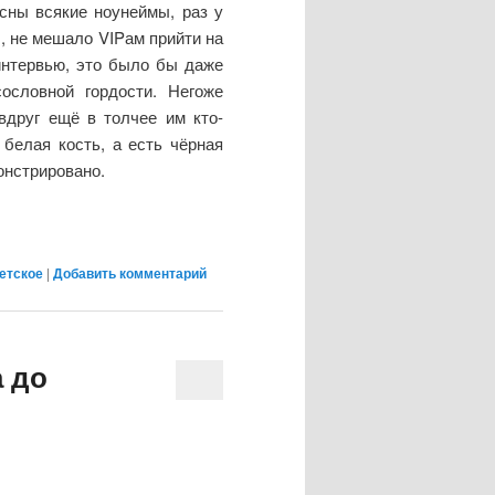
сны всякие ноунеймы, раз у
ы, не мешало VIPам прийти на
интервью, это было бы даже
ословной гордости. Негоже
вдруг ещё в толчее им кто-
 белая кость, а есть чёрная
онстрировано.
етское
|
Добавить комментарий
а до