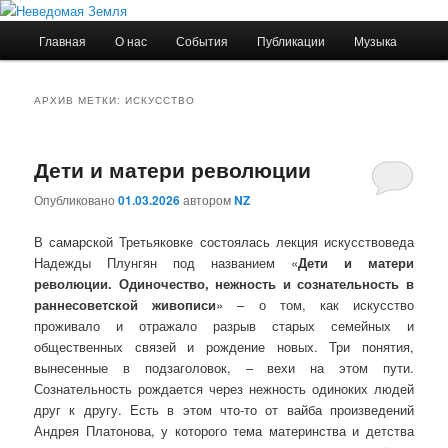
Главное
Главная
О нас
События
Публикации
Музыка
Перейти
Перейти
меню
Неведомая Земля
к
к
АРХИВ МЕТКИ:
ИСКУССТВО
основному
дополнительному
Дети и матери революции
содержимому
содержимому
Опубликовано
01.03.2026
автором
NZ
В самарской Третьяковке состоялась лекция искусствоведа
Надежды Плунгян под названием «
Дети и матери
революции. Одиночество, нежность и сознательность в
раннесоветской живописи
» – о том, как искусство
проживало и отражало разрыв старых семейных и
общественных связей и рождение новых. Три понятия,
вынесенные в подзаголовок, – вехи на этом пути.
Сознательность рождается через нежность одиноких людей
друг к другу. Есть в этом что-то от вайба произведений
Андрея Платонова, у которого тема материнства и детства