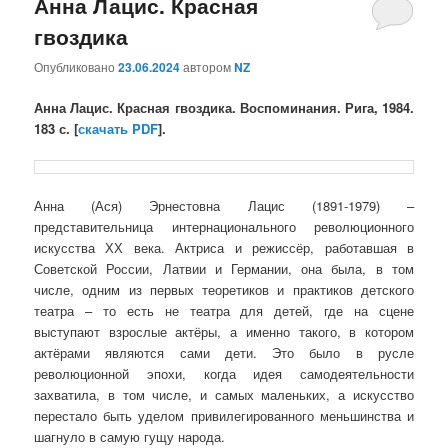
Анна Лацис. Красная
гвоздика
Опубликовано
23.06.2024
автором
NZ
Анна Лацис. Красная гвоздика. Воспоминания. Рига, 1984.
183 с. [
скачать PDF
].
Анна (Ася) Эрнестовна Лацис (1891-1979) –
представительница интернационального революционного
искусства ХХ века. Актриса и режиссёр, работавшая в
Советской России, Латвии и Германии, она была, в том
числе, одним из первых теоретиков и практиков детского
театра – то есть не театра для детей, где на сцене
выступают взрослые актёры, а именно такого, в котором
актёрами являются сами дети. Это было в русле
революционной эпохи, когда идея самодеятельности
захватила, в том числе, и самых маленьких, а искусство
перестало быть уделом привилегированного меньшинства и
шагнуло в самую гущу народа.