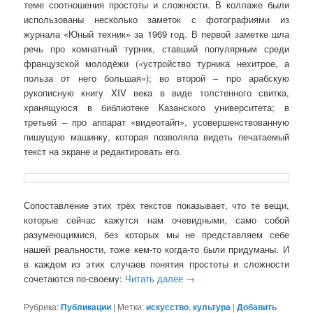
теме соотношения простоты и сложности. В коллаже были
использованы несколько заметок с фотографиями из
журнала «Юный техник» за 1969 год. В первой заметке шла
речь про комнатный турник, ставший популярным среди
французской молодёжи («устройство турника нехитрое, а
польза от него большая»); во второй – про арабскую
рукописную книгу XIV века в виде толстенного свитка,
хранящуюся в библиотеке Казанского университета; в
третьей – про аппарат «видеотайп», усовершенствованную
пишущую машинку, которая позволяла видеть печатаемый
текст на экране и редактировать его.
Сопоставление этих трёх текстов показывает, что те вещи,
которые сейчас кажутся нам очевидными, само собой
разумеющимися, без которых мы не представляем себе
нашей реальности, тоже кем-то когда-то были придуманы. И
в каждом из этих случаев понятия простоты и сложности
сочетаются по-своему:
Читать далее
→
Рубрика:
Публикации
|
Метки:
искусство
,
культура
|
Добавить