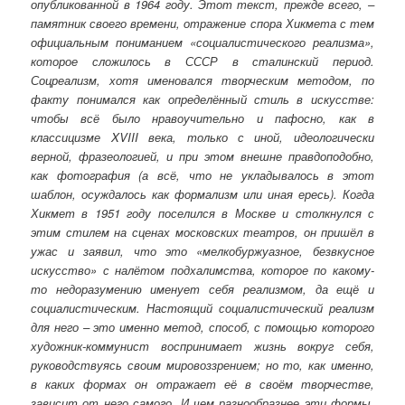
опубликованной в 1964 году. Этот текст, прежде всего, –
памятник своего времени, отражение спора Хикмета с тем
официальным пониманием «социалистического реализма»,
которое сложилось в СССР в сталинский период.
Соцреализм, хотя именовался творческим методом, по
факту понимался как определённый стиль в искусстве:
чтобы всё было нравоучительно и пафосно, как в
классицизме XVIII века, только с иной, идеологически
верной, фразеологией, и при этом внешне правдоподобно,
как фотография (а всё, что не укладывалось в этот
шаблон, осуждалось как формализм или иная ересь). Когда
Хикмет в 1951 году поселился в Москве и столкнулся с
этим стилем на сценах московских театров, он пришёл в
ужас и заявил, что это «мелкобуржуазное, безвкусное
искусство» с налётом подхалимства, которое по какому-
то недоразумению именует себя реализмом, да ещё и
социалистическим. Настоящий социалистический реализм
для него – это именно метод, способ, с помощью которого
художник-коммунист воспринимает жизнь вокруг себя,
руководствуясь своим мировоззрением; но то, как именно,
в каких формах он отражает её в своём творчестве,
зависит от него самого. И чем разнообразнее эти формы,