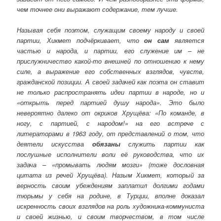
чем точнее они выражают содержание, тем лучше.
Называя себя поэтом, служащим своему народу и своей
партии, Хикмет подчёркивает, что
он сам
является
частью и народа, и партии, его служение им – не
прислужничество какой-то внешней по отношению к нему
силе, а выражение его собственных взглядов, чувств,
гражданской позиции. А своей задачей как поэта он ставит
не только распространять идеи партии в народе, но и
«открыть перед партией душу народа». Это было
невероятно далеко от окриков Хрущёва: «По команде, в
ногу, с партией, с народом!» на его встрече с
литераторами в 1963 году, от представлений о том, что
деятели искусства
обязаны
служить партии как
послушные исполнители воли её руководства, что их
задача – «промывать людям мозги» (тоже дословная
цитата из речей Хрущёва). Назым Хикмет, который за
верность своим убеждениям заплатил долгими годами
тюрьмы у себя на родине, в Турции, вполне доказал
искренность своих взглядов на роль художника-коммуниста
и своей жизнью, и своим творчеством, в том числе