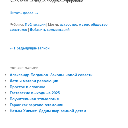
было всем наглядно продемонстрировано.
Читать далее
→
Рубрика:
Публикации
|
Метки:
искусство
,
музеи
,
общество
,
советское
|
Добавить комментарий
Навигация
←
Предыдущие записи
по
записям
СВЕЖИЕ ЗАПИСИ
Александр Богданов. Законы новой совести
Дети и матери революции
Простое и сложное
Гастевские выходные 2025
Поучительная этимология
Гараж как зеркало гегемонии
Назым Хикмет. Дадим шар земной детям