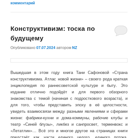
комментарий
Конструктивизм: тоска по
будущему
Опубликовано
07.07.2024
автором
NZ
Вышедшая в этом году книга Тани Сафоновой «Страна
конструктивизма. Атлас новой жизни» – своего рода краткая
энциклопедия по раннесоветской культуре и быту. Это
издание отлично подойдёт и для первого обзорного
знакомства с темой (начиная с подросткового возраста), и
для того, чтобы представить эпоху в её целостности,
увидеть взаимосвязи между разными явлениями и сферами
жизни: фабрики-кухни и дома-коммуны, рабочие клубы и
театр «Синей блузы», ликбез и санпросвет, терменвокс и
«Летатлин»… Всё это и многое другое на страницах книги
предстаёт как части единого целого, единого потока,