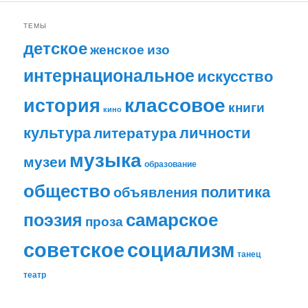
ТЕМЫ
детское
женское
изо
интернациональное
искусство
классовое
история
книги
кино
личности
культура
литература
музыка
музеи
образование
общество
политика
объявления
самарское
поэзия
проза
советское
социализм
танец
театр