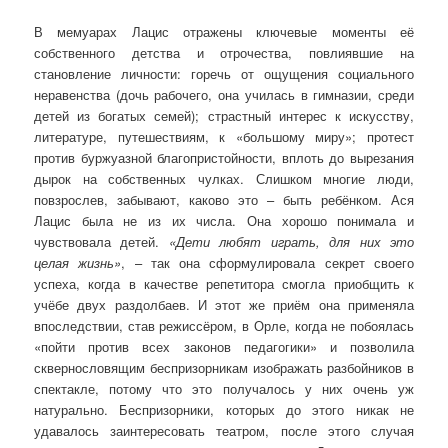
В мемуарах Лацис отражены ключевые моменты её
собственного детства и отрочества, повлиявшие на
становление личности: горечь от ощущения социального
неравенства (дочь рабочего, она училась в гимназии, среди
детей из богатых семей); страстный интерес к искусству,
литературе, путешествиям, к «большому миру»; протест
против буржуазной благопристойности, вплоть до вырезания
дырок на собственных чулках. Слишком многие люди,
повзрослев, забывают, каково это – быть ребёнком. Ася
Лацис была не из их числа. Она хорошо понимала и
чувствовала детей.
«Дети любят играть, для них это
целая жизнь»
, – так она сформулировала секрет своего
успеха, когда в качестве репетитора смогла приобщить к
учёбе двух раздолбаев. И этот же приём она применяла
впоследствии, став режиссёром, в Орле, когда не побоялась
«пойти против всех законов педагогики» и позволила
сквернословящим беспризорникам изображать разбойников в
спектакле, потому что это получалось у них очень уж
натурально. Беспризорники, которых до этого никак не
удавалось заинтересовать театром, после этого случая