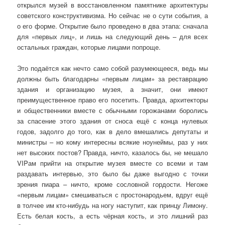
открылся музей в восстановленном памятнике архитектуры
советского конструктивизма. Но сейчас не о сути события, а
о его форме. Открытие было проведено в два этапа: сначала
для «первых лиц», и лишь на следующий день – для всех
остальных граждан, которые лицами попроще.
Это подаётся как нечто само собой разумеющееся, ведь мы
должны быть благодарны «первым лицам» за реставрацию
здания и организацию музея, а значит, они имеют
преимущественное право его посетить. Правда, архитекторы
и общественники вместе с обычными горожанами боролись
за спасение этого здания от сноса ещё с конца нулевых
годов, задолго до того, как в дело вмешались депутаты и
министры – но кому интересны всякие ноунеймы, раз у них
нет высоких постов? Правда, ничто, казалось бы, не мешало
VIPам прийти на открытие музея вместе со всеми и там
раздавать интервью, это было бы даже выгодно с точки
зрения пиара – ничто, кроме сословной гордости. Негоже
«первым лицам» смешиваться с простонародьем, вдруг ещё
в толчее им кто-нибудь на ногу наступит, как принцу Лимону.
Есть белая кость, а есть чёрная кость, и это лишний раз