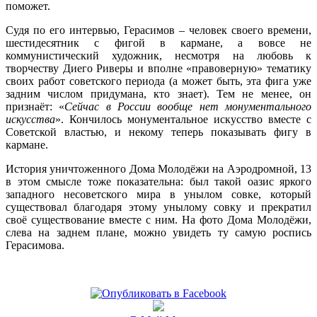
поможет.
Судя по его интервью, Герасимов – человек своего времени,
шестидесятник с фигой в кармане, а вовсе не
коммунистический художник, несмотря на любовь к
творчеству Диего Риверы и вполне «правоверную» тематику
своих работ советского периода (а может быть, эта фига уже
задним числом придумана, кто знает). Тем не менее, он
признаёт: «
Сейчас в России вообще нет монументального
искусства
». Кончилось монументальное искусство вместе с
Советской властью, и некому теперь показывать фигу в
кармане.
История уничтоженного Дома Молодёжи на Аэродромной, 13
в этом смысле тоже показательна: был такой оазис яркого
западного несоветского мира в унылом совке, который
существовал благодаря этому унылому совку и прекратил
своё существование вместе с ним. На фото Дома Молодёжи,
слева на заднем плане, можно увидеть ту самую роспись
Герасимова.