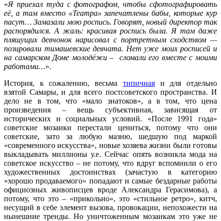
«
Я приехал туда с фотографом, чтобы сфотографировать
её, а там вместо «Театра» запечатлены бабы, которые кур
пасут… Замазали мою роспись. Говорят, новый директор так
распорядился. А жаль: красивая роспись была. Я там даже
пляшущих девчонок нарисовал с портретным сходством —
позировали тимашевские девчата. Нет уже моих росписей и
на самарском Доме молодёжи – сломали его вместе с моими
работами…
».
История, к сожалению, весьма
типичная
и для отдельно
взятой Самары, и для всего постсоветского пространства. И
дело не в том, что «мало знатоков», а в том, что цена
произведения – вещь субъективная, зависящая от
исторических и социальных условий. «После 1991 года»
советские мозаики перестали цениться, потому что они
советские, зато за любую мазню, шедшую под маркой
«современного искусства», новые хозяева жизни были готовы
выкладывать миллионы у.е. Сейчас опять возникла мода на
советское искусство – не потому, что вдруг вспомнили о его
художественных достоинствах (зачастую в категорию
«хорошо продаваемого» попадают и самые бездарные работы
официозных живописцев вроде Александра Герасимова), а
потому, что это – «прикольно», это «стильное ретро», китч,
несущий в себе элемент вызова, провокации, непохожести на
нынешние тренды. Но уничтоженным мозаикам это уже не