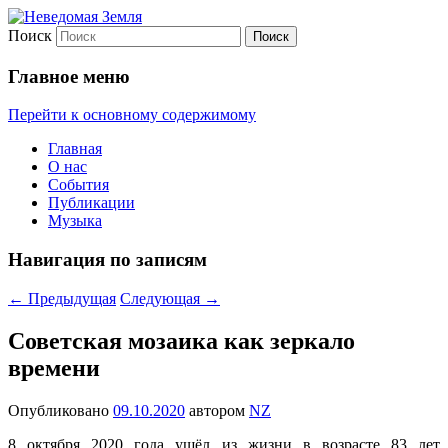
Поиск
Неведомая Земля
Главное меню
Перейти к основному содержимому
Главная
О нас
События
Публикации
Музыка
Навигация по записям
←
Предыдущая
Следующая
→
Советская мозаика как зеркало
времени
Опубликовано
09.10.2020
автором
NZ
8 октября 2020 года ушёл из жизни в возрасте 83 лет