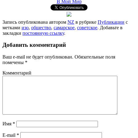
В Мой Мир
Запись опубликована автором
NZ
в рубрике
Публикации
с
метками
изо
,
общество
,
самарское
,
советское
. Добавьте в
закладки
постоянную ссылку
.
Добавить комментарий
Ваш e-mail не будет опубликован.
Обязательные поля
помечены
*
Комментарий
Имя
*
E-mail
*