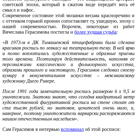
советской эпохи, который в сжатом виде передаёт весь её
смысл и пафос.
Современное состояние этой мозаики весьма красноречиво и
с оттенком горькой иронии сопоставляет ту, ушедшую, эпоху с
нашей современностью. Впрочем, некоторые из работ
Вячеслава Герасимова постигла и
более худшая судьба
:
«
В 1973-м в ДК Тимашевской птицефабрики была сделана
красивая роспись по левкасу на театральную тему. В ней ярко
и полно воплотились художественные и образные приемы
того времени.
Поэтизируя действительность, наполняя ее
персонажами классического и фольклорного искусства,
образами прошлого и настоящего, Герасимов следовал своему
кумиру в монументальном искусстве – мексиканскому
художнику Диего Ривере.
После 1991 года замечательную роспись размером 6 х 9,5 м
уничтожили. Знатоки знают, что сегодня квадратный метр
художественной фигуративной росписи на стене стоит от
ста тысяч рублей, но знатоков, ценителей очень мало, и,
наверное, поэтому уничтожители варварски распоряжаются
нашим отечественным наследием
».
Сам Герасимов в интервью
вспоминал
об этой росписи: